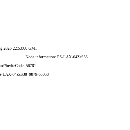
首页
关于我们
产品中心
合作案例
产品中心
产品中心
产品中心
Products Center
Products Center
Products Center
侧壁、吸顶排风系列风机
SDS系列隧道射流风机
屋顶通风系列风机